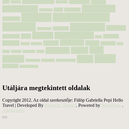
cserje
Clematis
Chimonanthus
Acer
Bangita
ciklámen
futónövény
csuporkafélék
díszfű
Euphorbia
Cyclamen
hagymás
hagymás, gumós
Geranium
növények
Helleborus
Heuchera
Harangláb
Hamamelis
Hunyor
illatos növény
Hoya
Hortenzia
Lonicera
juhar
Orchideák
magvetés
orchidea
Primula
Primulina
Mitella
Nandina
préri
télen
trópusi
Tillandsia
ágyás
páfrány
Sinningia
tavasz
évelők
évelő
virágzó
Verbascum
Viburnum
árnyékkedvelő
örökzöld
ősszel virágzó
Utáljára megtekintett oldalak
Copyright 2012. Az oldal szerkesztője: Fülöp Gabriella Pepi
Hello
Travel | Developed By
Blossom Themes
. Powered by
WordPress
.
Adatkezelés