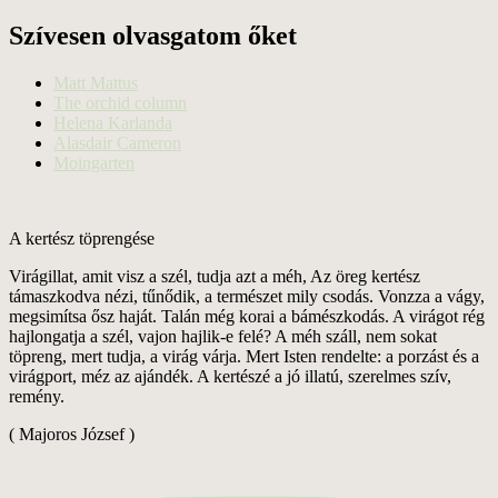
Szívesen olvasgatom őket
Matt Mattus
The orchid column
Helena Karlanda
Alasdair Cameron
Moingarten
A kertész töprengése
Virágillat, amit visz a szél, tudja azt a méh, Az öreg kertész
támaszkodva nézi, tűnődik, a természet mily csodás. Vonzza a vágy,
megsimítsa ősz haját. Talán még korai a bámészkodás. A virágot rég
hajlongatja a szél, vajon hajlik-e felé? A méh száll, nem sokat
töpreng, mert tudja, a virág várja. Mert Isten rendelte: a porzást és a
virágport, méz az ajándék. A kertészé a jó illatú, szerelmes szív,
remény.
( Majoros József )