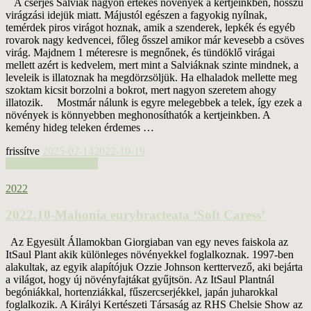
A cserjés Salviák nagyon értékes növények a kertjeinkben, hosszú
virágzási idejük miatt. Májustól egészen a fagyokig nyílnak,
temérdek piros virágot hoznak, amik a szenderek, lepkék és egyéb
rovarok nagy kedvencei, főleg ősszel amikor már kevesebb a csöves
virág. Majdnem 1 méteresre is megnőnek, és tündöklő virágai
mellett azért is kedvelem, mert mint a Salviáknak szinte mindnek, a
leveleik is illatoznak ha megdörzsöljük. Ha elhaladok mellette meg
szoktam kicsit borzolni a bokrot, mert nagyon szeretem ahogy
illatozik. Mostmár nálunk is egyre melegebbek a telek, így ezek a
növények is könnyebben meghonosíthatók a kertjeinkben. A
kemény hideg teleken érdemes …
frissítve
2025-02-14
2022-10-19
tovább a teljes cikkre
2022
2022.10-Mahonia eurybracteata ‘Soft Caress’
Az Egyesült Államokban Giorgiaban van egy neves faiskola az
ItSaul Plant akik különleges növényekkel foglalkoznak. 1997-ben
alakultak, az egyik alapítójuk Ozzie Johnson kerttervező, aki bejárta
a világot, hogy új növényfajtákat gyűjtsön. Az ItSaul Plantnál
begóniákkal, hortenziákkal, fűszercserjékkel, japán juharokkal
foglalkozik. A Királyi Kertészeti Társaság az RHS Chelsie Show az