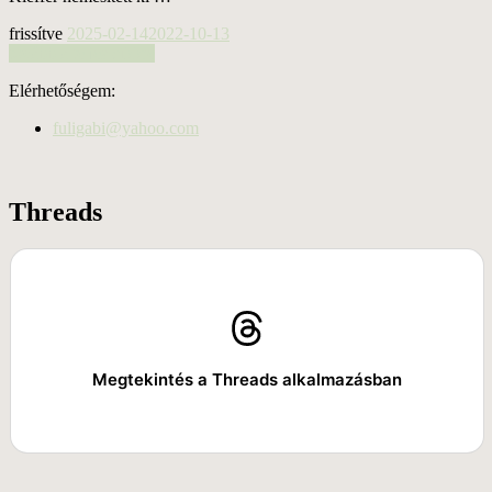
frissítve
2025-02-14
2022-10-13
tovább a teljes cikkre
Elérhetőségem:
fuligabi@yahoo.com
Threads
Megtekintés a Threads alkalmazásban