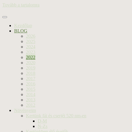
Tovább a tartalomra
Kezdőlap
BLOG
2026
2025
2024
2023
2022
2020
2019
2018
2017
2016
2015
2014
2013
2012
Növényeim
Kertünk fái és cserjéi 520 nm-en
D-M
N-Zs
Kertünkben élő évelők