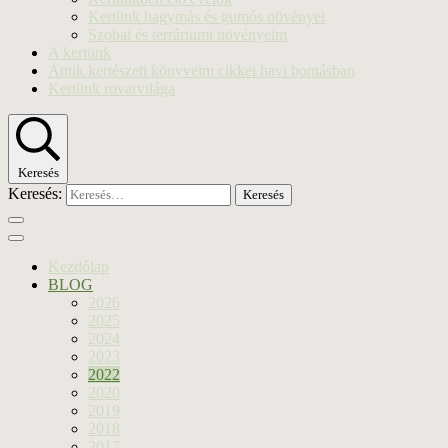
Kertünk hagymás és gumós növényei
Szobai és terráriumi növényeim
A kertünk
Antik kertészeti könyveim cikkei havi bontásban
Kertünk rovarvilága
Keresés
Keresés:
Kezdőlap
BLOG
2026
2025
2024
2023
2022
2020
2019
2018
2017