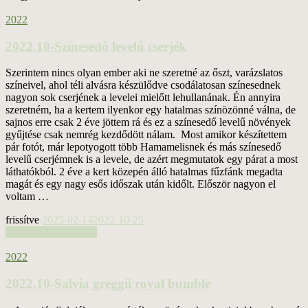
2022
2022.10-Színesedő levelű cserjék
Szerintem nincs olyan ember aki ne szeretné az őszt, varázslatos
színeivel, ahol téli alvásra készülődve csodálatosan színesednek
nagyon sok cserjének a levelei mielőtt lehullanának. Én annyira
szeretném, ha a kertem ilyenkor egy hatalmas színözönné válna, de
sajnos erre csak 2 éve jöttem rá és ez a színesedő levelű növények
gyűjtése csak nemrég kezdődött nálam. Most amikor készítettem
pár fotót, már lepotyogott több Hamamelisnek és más színesedő
levelű cserjémnek is a levele, de azért megmutatok egy párat a most
láthatókból. 2 éve a kert közepén álló hatalmas fűzfánk megadta
magát és egy nagy esős időszak után kidőlt. Először nagyon el
voltam …
frissítve
2025-02-14
2022-10-25
tovább a teljes cikkre
2022
2022.10-Salvia greggii royal bumble