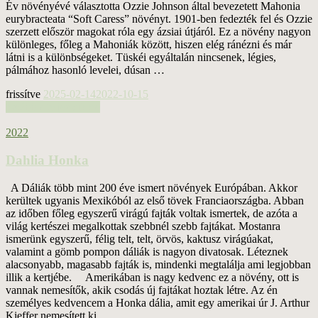
Év növényévé választotta Ozzie Johnson által bevezetett Mahonia
eurybracteata “Soft Caress” növényt. 1901-ben fedezték fel és Ozzie
szerzett először magokat róla egy ázsiai útjáról. Ez a növény nagyon
különleges, főleg a Mahoniák között, hiszen elég ránézni és már
látni is a különbségeket. Tüskéi egyáltalán nincsenek, légies,
pálmához hasonló levelei, dúsan …
frissítve
2025-02-14
2022-10-15
tovább a teljes cikkre
2022
Dahlia Honka
A Dáliák több mint 200 éve ismert növények Európában. Akkor
kerültek ugyanis Mexikóból az első tövek Franciaországba. Abban
az időben főleg egyszerű virágú fajták voltak ismertek, de azóta a
világ kertészei megalkottak szebbnél szebb fajtákat. Mostanra
ismerünk egyszerű, félig telt, telt, örvös, kaktusz virágúakat,
valamint a gömb pompon dáliák is nagyon divatosak. Léteznek
alacsonyabb, magasabb fajták is, mindenki megtalálja ami legjobban
illik a kertjébe. Amerikában is nagy kedvenc ez a növény, ott is
vannak nemesítők, akik csodás új fajtákat hoztak létre. Az én
személyes kedvencem a Honka dália, amit egy amerikai úr J. Arthur
Kieffer nemesített ki …