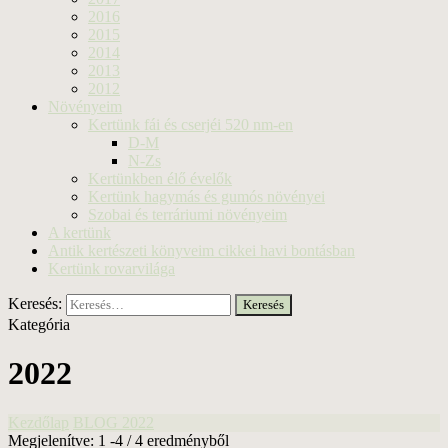
2016
2015
2014
2013
2012
Növényeim
Kertünk fái és cserjéi 520 nm-en
D-M
N-Zs
Kertünkben élő évelők
Kertünk hagymás és gumós növényei
Szobai és terráriumi növényeim
A kertünk
Antik kertészeti könyveim cikkei havi bontásban
Kertünk rovarvilága
Keresés:
Kategória
2022
Kezdőlap
BLOG
2022
Megjelenítve: 1 -4 / 4 eredményből