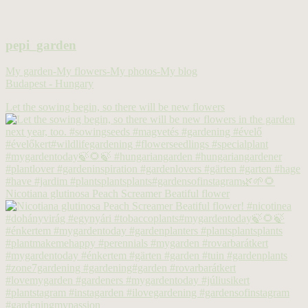
pepi_garden
My garden-My flowers-My photos-My blog
Budapest - Hungary
Let the sowing begin, so there will be new flowers
Nicotiana glutinosa Peach Screamer Beatiful flower