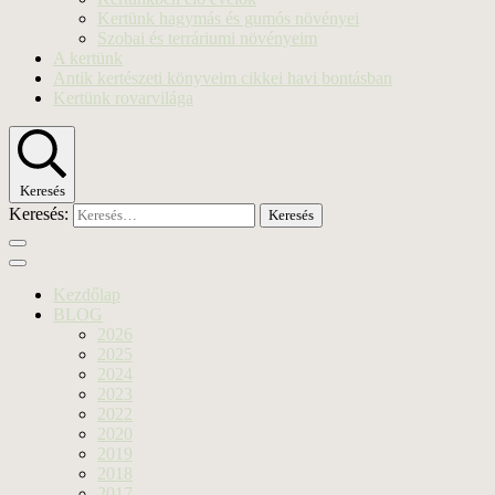
Kertünk hagymás és gumós növényei
Szobai és terráriumi növényeim
A kertünk
Antik kertészeti könyveim cikkei havi bontásban
Kertünk rovarvilága
Keresés
Keresés:
Kezdőlap
BLOG
2026
2025
2024
2023
2022
2020
2019
2018
2017