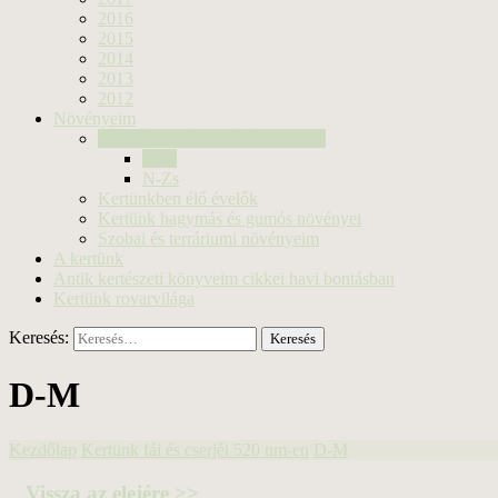
2016
2015
2014
2013
2012
Növényeim
Kertünk fái és cserjéi 520 nm-en
D-M
N-Zs
Kertünkben élő évelők
Kertünk hagymás és gumós növényei
Szobai és terráriumi növényeim
A kertünk
Antik kertészeti könyveim cikkei havi bontásban
Kertünk rovarvilága
Keresés:
D-M
Kezdőlap
Kertünk fái és cserjéi 520 nm-en
D-M
Vissza az elejére >>