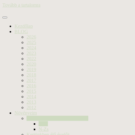
Tovább a tartalomra
Kezdőlap
BLOG
2026
2025
2024
2023
2022
2020
2019
2018
2017
2016
2015
2014
2013
2012
Növényeim
Kertünk fái és cserjéi 520 nm-en
D-M
N-Zs
Kertünkben élő évelők