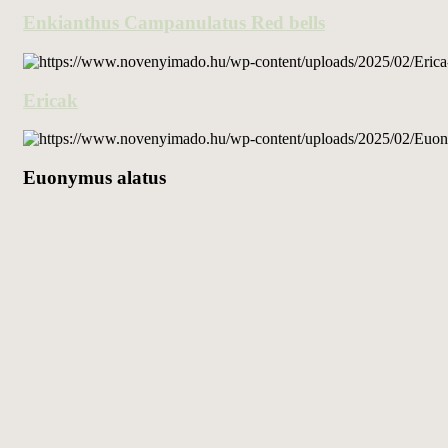
Enkianthus Campanulatus Red bells
Ericak
Euonymus alatus